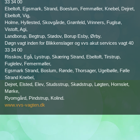
33 34 00
Ebeltoft, Egsmark, Strand, Boeslum, Femmøller, Knebel, Dejret,
Ebeltoft, Vig,
Holme, Hyllested, Skovgårde, Grønfeld, Vrinners, Fuglsø,
Vistoft, Agi,
Landborup, Begtrup, Stødov, Borup Esby, Ørby.
Døgn vagt inden for Blikkenslager og vvs akut services vagt 40
33 34 00
Risskov, Egå, Lystrup, Skæring Strand, Ebeltoft, Tirstrup,
Fuglelev, Femermøller,
Egsmark Strand, Boslum, Rønde, Thorsager, Ugelbølle, Følle
Strand Knebel,
Dejret, Elsted, Elev, Studsstrup, Skødstrup, Løgten, Hornslet,
Mørke,
Ryomgård, Pindstrup, Kolind.
www.vvs-vagten.dk