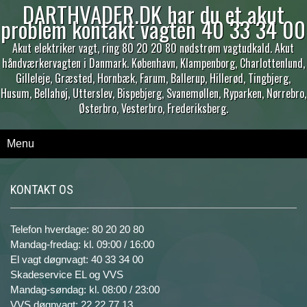
DARTHVADER.DK har du et akut
problem kontakt vagten 40 33 34 00
Akut elektriker vagt, ring 80 20 20 80 nødstrøm vagtudkald. Akut
håndværkervagten i Danmark. København, Klampenborg, Charlottenlund,
Gilleleje, Græsted, Hornbæk, Farum, Ballerup, Hillerød, Tingbjerg,
Husum, Bellahøj, Utterslev, Bispebjerg, Svanemøllen, Ryparken, Nørrebro,
Østerbro, Vesterbro, Frederiksberg.
Menu
KONTAKT OS
Telefon hverdage: 80 20 20 80
Mandag-fredag: kl. 09:00 / 16:00
El vagt døgnvagt: 40 33 34 00
Skadeservice EL og VVS
Mandag-søndag: kl. 08:00 / 23:00
VVS døgnvagt: 22 22 77 13