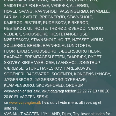
SMIDSTRUP, FOLEHAVE, VEDBÆK, ALLERØD,
HØVELTSVANG, RAVNSHOLT, VASSINGERØD, NYMØLLE,
FARUM, HØVELTE, BREGNERØD, STAVNSHOLT,
KAJERØD, BISTRUP, RUDE SKOV, BIRKERØD,
HESTEKØB, GL. HOLTE, TRØRØD, ØVERØD, NÆRUM,
VEDBÆK, SKODSBORG, HESTETANGEHUSE,
NØRRESKOV, STAVNSHOLT, HOLTE, NÆSSET, VIRUM,
SØLLERØD, BREDE, RAVNHOLM, LUNDTOFTE,
HJORTEKÆR, SKODSBORG, JÆGERSBORG HEGN,
RAADVAD, EREMITAGESLETTEN, TAARBÆK, RYGET
SKOVBY, KIRKE VÆRLØSE, LAANSHØJ, JONSTRUP,
VÆRLØSE, STORE HARESKOV, HARESKOVBY,
SOGENFRI, BAGSVÆRD, SOGENFRI, KONGENS LYNGBY,
JÆGERSBORG, JÆGERSBORG DYREHAVE,
KLAMPENBORG, SKOVSHOVED, ORDRUP.
vvsvagten er der altid, akut dagvagt telefon 22 22 77 13 / 80 20
20 80 EL VAGTEN SES ®
se
www.vvsvagten.dk
hvis du vil vide mere. alt i vvs og el
udføres.
VVS AKUT VAGTEN I JYLLAND, Djurs, Thy. laver alt inden for