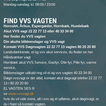
Mandag-søndag: kl. 08:00 / 23:00
FIND VVS VAGTEN
Hornslet, Århus, Espergæder, Hornbæk, Humlebæk
Akut VVS vagt 22 22 77 13 eller 40 33 34 00
Her finder du VVS vagten
Din akutte blikkenslager og VVS vagt
Kontakt VVS Døgnvagten 22 22 77 13 vagten 80 20 20 80
Landsdækkende, el og vvs akut services, du finder os her.
Håndværker vagt
Hornbæk akut VVS Service, Gasfyr, Olie fyr, Pille fyr, varme
service,
Blikkenslager udkald ring vil el og vvs vagten 40 33 34 00
Døgn vvsvagt er der altid, kontakt akut dagvagt telefon 22 22 77
13 / 80 20 20 80
EL VAGTEN SES ®
se
www.vvsvagt.dk
hvis du vil vide mere, alt i vvs og el udføres, akut døgnvagt, er
du i Nød så kontakt vagten.