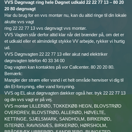
VVS Døgnvagt ring hele Døgnet udkald 22 22 77 13 – 80 20
20 80 døgnvagt
Har du brug for en vvs montør nu, kan du altid ringe til din lokale
akutte vvs vagt
ring 22 22 77 13 vvs døgnvagt vvs montør.
VVS Vagten står derfor altid klar når det brænder på, om det er
et udkald eller et almindeligt stykke VV arbejde, rykker vi hurtig
ud.
VVS Døgnvagten 22 22 77 13 eller akut nød elektriker
døgnvagten telefon 40 33 34 00
Dag vagten kan kontaktes på vor Callcenter. 80 20 20 80.
Bemærk:
Mangler der strøm eller vand i et helt område henviser vi dig til
din El-forsyning, eller vand forsyning.
VVS og EL akut døgnvagten dækker også her. tryk 22 22 77 13
og din vvs vagt er på vej.
VVS montør LILLERØD, TOKKEKØB HEGN, BLOVSTRØD
OVERDREV, BLOVSTRØD, ALLERØD, HØVELTE,
KETTINGE, SJÆLSMARK, SANDHOLM, BIRKERØD,
ISTERØD, RAVNSNÆS, BIRKERØD, HØRSHOLM,
BRÅDEBÆK UBBERØD, SANDBJERG, RUNGSTED,